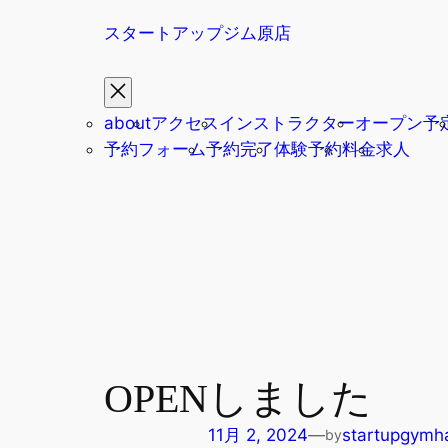
内
スタートアップジム原店
容
を
ス
キ
about
アクセス
インストラクター
オープン予
ッ
予約フォーム
予約完了
体験予約
料金
求人
プ
OPENしました
11月 2, 2024
—
startupgymh
by