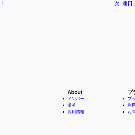
！！
次:
連日
About
プ
メンバー
プ
沿革
利
採用情報
お