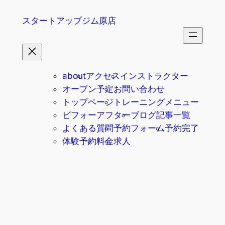
内
スタートアップジム原店
容
を
ス
キ
ッ
about
アクセス
インストラクター
プ
オープン予定
お問い合わせ
トップページ
トレーニングメニュー
ビフォーアフター
ブログ記事一覧
よくある質問
予約フォーム
予約完了
体験予約
料金
求人