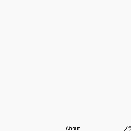
About
プ