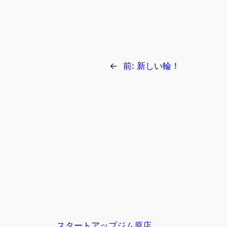
←
前:
新しい輪！
スタートアップジム原店