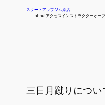
内
スタートアップジム原店
容
about
アクセス
インストラクター
オー
を
ス
キ
ッ
プ
三日月蹴りについ