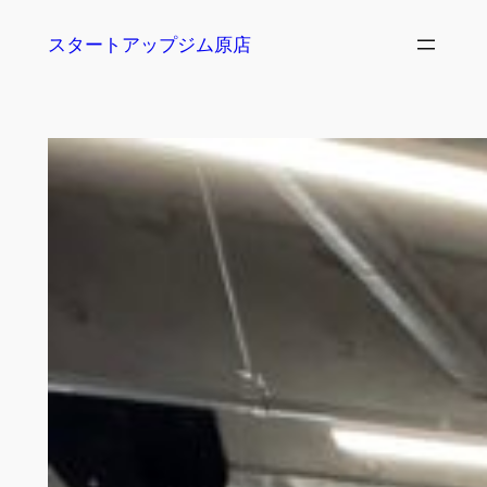
内
スタートアップジム原店
容
を
ス
キ
ッ
プ