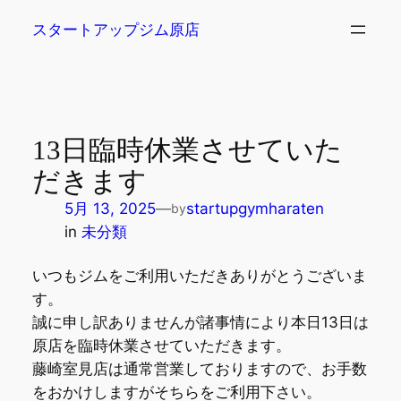
内
スタートアップジム原店
容
を
ス
キ
ッ
13日臨時休業させていた
プ
だきます
5月 13, 2025
—
startupgymharaten
by
in
未分類
いつもジムをご利用いただきありがとうございま
す。
誠に申し訳ありませんが諸事情により本日13日は
原店を臨時休業させていただきます。
藤崎室見店は通常営業しておりますので、お手数
をおかけしますがそちらをご利用下さい。