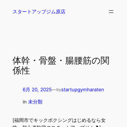
内
スタートアップジム原店
容
を
ス
キ
ッ
プ
体幹・骨盤・腸腰筋の関
係性
6月 20, 2025
—
startupgymharaten
by
in
未分類
[福岡市でキックボクシングはじめるなら女