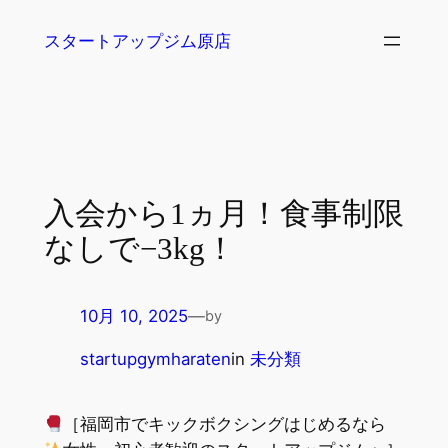
内
スタートアップジム原店
容
を
ス
キ
ッ
プ
入会から1ヵ月！食事制限
なしで−3kg！
10月 10, 2025
—
by
startupgymharaten
in
未分類
［福岡市でキックボクシングはじめるなら