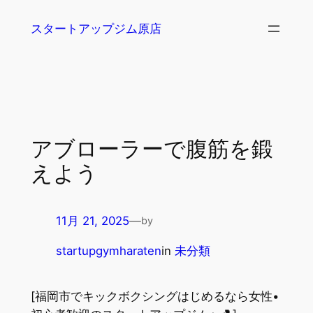
内
スタートアップジム原店
容
を
ス
キ
ッ
プ
アブローラーで腹筋を鍛
えよう
11月 21, 2025
—
by
startupgymharaten
in
未分類
[福岡市でキックボクシングはじめるなら女性•