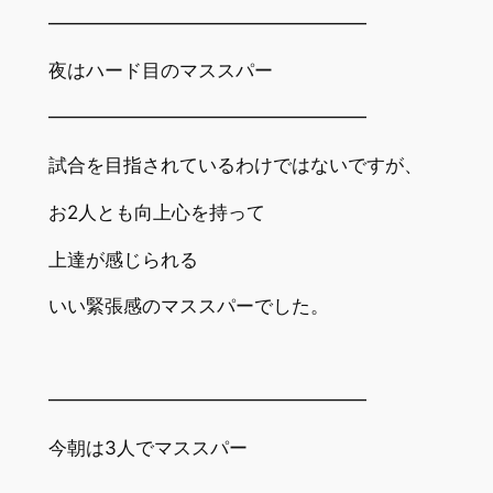
━━━━━━━━━━━━━━━━━
夜はハード目のマススパー
━━━━━━━━━━━━━━━━━
試合を目指されているわけではないですが、
お2人とも向上心を持って
上達が感じられる
いい緊張感のマススパーでした。
━━━━━━━━━━━━━━━━━
今朝は3人でマススパー