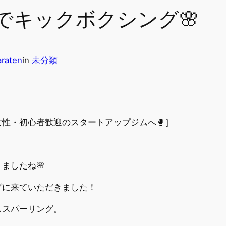
でキックボクシング🌸
raten
in
未分類
性・初心者歓迎のスタートアップジムへ🥊］
ましたね🌸
グに来ていただきました！
ススパーリング。