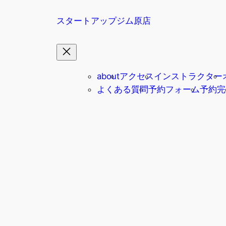
内
スタートアップジム原店
容
を
ス
キ
ッ
about
アクセス
インストラクター
プ
よくある質問
予約フォーム
予約完